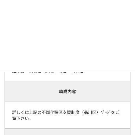
不燃化特区内にあり、平成１７年３月３１日以前に建築さ
れた木造建築物（耐火・準耐火建築物を除く）であるこ
と。または、昭和５６年５月３１日以前に建築された軽量
鉄骨造建築物であること。
※詳しくは 「不燃化特区（木密地域）支援制度」をご確認ください
対象者
建築物の所有者（共有の場合は代表者）
助成内容
詳しくは上記の不燃化特区支援制度（品川区）ﾍﾟｰｼﾞをご
覧下さい。