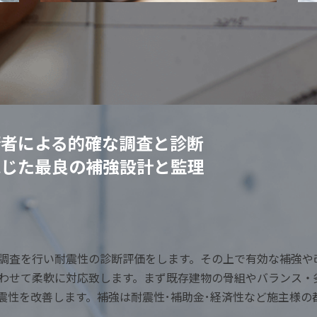
術者による的確な調査と診断
応じた最良の補強設計と監理
調査を行い耐震性の診断評価をします。その上で有効な補強や
合わせて柔軟に対応致します。まず既存建物の骨組やバランス
震性を改善します。補強は耐震性･補助金･経済性など施主様の