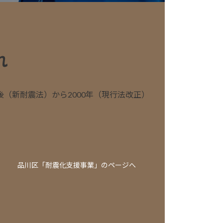
れ
後（新耐震法）から2000年（現行法改正）
品川区「耐震化支援事業」のページへ