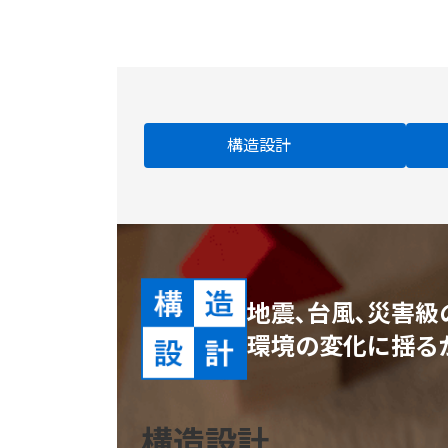
構造設計
地震､台風､災害級
環境の変化に揺る
構造設計