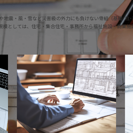
や地震・風・雪など災害級の外力にも負けない骨組（基礎･柱･
、規模としては、住宅・集合住宅・事務所から福祉施設・商業施