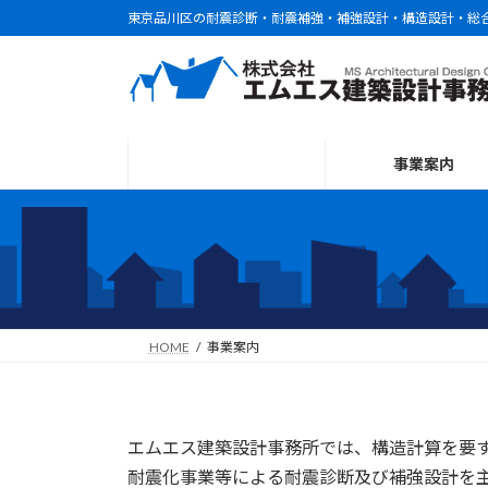
コ
ナ
東京品川区の耐震診断・耐震補強・補強設計・構造設計・総
ン
ビ
テ
ゲ
ン
ー
ツ
シ
へ
ョ
事業案内
ス
ン
キ
に
ッ
移
プ
動
HOME
事業案内
エムエス建築設計事務所では、構造計算を要す
耐震化事業等による耐震診断及び補強設計を