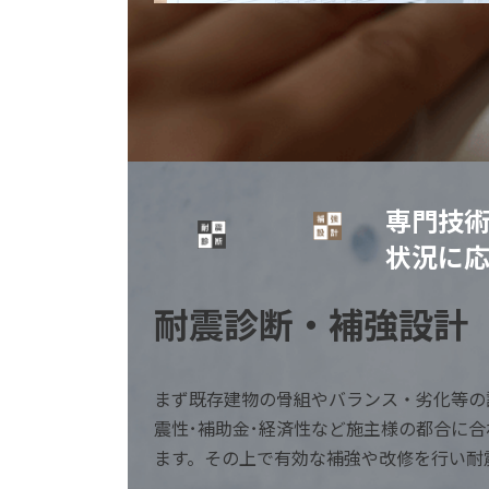
専門技
状況に
耐震診断・補強設計
まず既存建物の骨組やバランス・劣化等の
震性･補助金･経済性など施主様の都合に
ます。その上で有効な補強や改修を行い耐